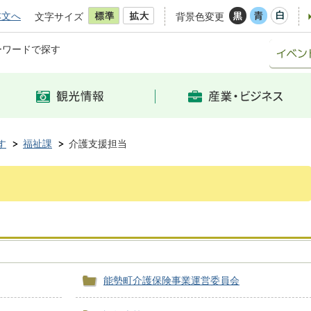
本文へ
文字サイズ
背景色変更
ーワードで探す
す
福祉課
介護支援担当
能勢町介護保険事業運営委員会