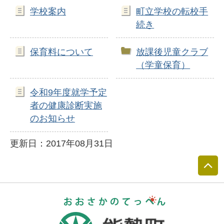
学校案内
町立学校の転校手
続き
保育料について
放課後児童クラブ
（学童保育）
令和9年度就学予定
者の健康診断実施
のお知らせ
更新日：2017年08月31日
おおさかのて