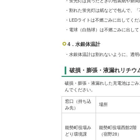
・蛍光灯は買ったときの包装紙や新聞
・割れた蛍光灯は紙などで包んで、「
・LEDライトは不燃ごみに出してくだ
・電球（白熱球）は不燃ごみに出して
4．水銀体温計
・水銀体温計は割れないように、透明
破損・膨張・液漏れリチウ
破損・膨張・液漏れした充電池はごみ
んでください。
窓口（持ち込
場所
み先）
能勢町役場み
能勢町役場西館2階
どり環境課
（宿野28）