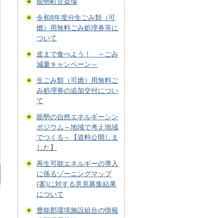
能勢町営斎場
令和8年度分生ごみ類（可
燃）用無料ごみ処理券等に
ついて
皮まで食べよう！ ～ごみ
減量キャンペーン～
生ごみ類（可燃）用無料ご
み処理券の追加交付につい
て
能勢の自然エネルギーシン
ポジウム～地域で考え地域
でつくる～【資料公開しま
した】
再生可能エネルギーの導入
に係るゾーニングマップ
(案)に対する意見募集結果
について
豊能郡環境施設組合の情報