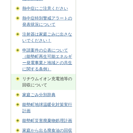
熱中症にご注意ください
熱中症特別警戒アラートの
発表状況について
注射器は家庭ごみに出さな
いでください！
申請案件の公表について
（能勢町再生可能エネルギ
ー発電事業と地域との共生
に関する条例）
リチウムイオン充電池等の
回収について
家庭ごみ分別辞典
能勢町地球温暖化対策実行
計画
能勢町災害廃棄物処理計画
家庭から出る廃食油の回収