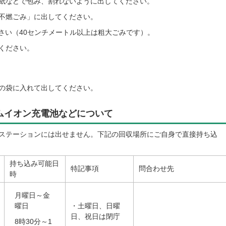
紙などで包み、割れないように出してください。
不燃ごみ」に出してください。
さい（40センチメートル以上は粗大ごみです）。
ください。
の袋に入れて出してください。
ムイオン充電池などについて
ステーションには出せません。下記の回収場所にご自身で直接持ち込
持ち込み可能日
特記事項
問合わせ先
時
月曜日～金
曜日
・土曜日、日曜
日、祝日は閉庁
8時30分～1