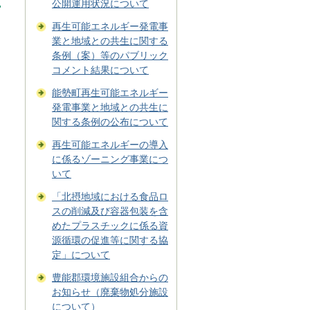
公開運用状況について
再生可能エネルギー発電事
業と地域との共生に関する
条例（案）等のパブリック
コメント結果について
能勢町再生可能エネルギー
発電事業と地域との共生に
関する条例の公布について
再生可能エネルギーの導入
に係るゾーニング事業につ
いて
「北摂地域における食品ロ
スの削減及び容器包装を含
めたプラスチックに係る資
源循環の促進等に関する協
定」について
豊能郡環境施設組合からの
お知らせ（廃棄物処分施設
について）