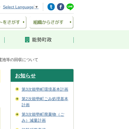
Select Language
▼
電池等の回収について
お知らせ
第3次能勢町環境基本計画
第2次能勢町ごみ処理基本
計画
第3次能勢町廃棄物（ご
み）減量計画