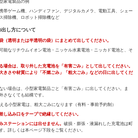
型家電製品の例
携帯ゲーム機、ハンディファン、デジタルカメラ、電動工具、シェー
ス掃除機、ロボット掃除機など
の出し方について
袋（透明または半透明の袋）にまとめて出してください。
可能なリチウムイオン電池・ニッケル水素電池・ニッカド電池と、そ
る場合は、取り外した充電池を「有害ごみ」として出してください。
大きさや材質により「不燃ごみ」「粗大ごみ」などの日に出してくだ
ない場合は、小型家電製品ごと「有害ごみ」に出してください。ま
外さなくても結構です。
超える小型家電は、粗大ごみになります（有料・事前予約制）
差し込み口をテープで絶縁してください。
みステーションには出せません。
破損・膨張・液漏れした充電池は町
す。詳しくは本ページ下段をご覧ください。