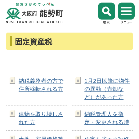
固定資産税
納税義務者の方で
1月2日以降に物件
住所移転される方
の異動（売却な
ど）があった方
建物を取り壊しさ
納税管理人を指
れた方
定・変更される時