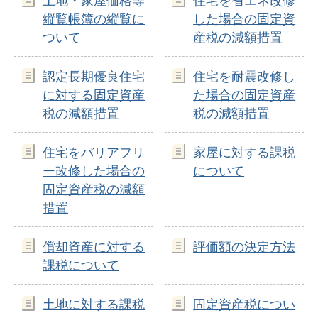
土地・家屋価格等
住宅を省エネ改修
縦覧帳簿の縦覧に
した場合の固定資
ついて
産税の減額措置
認定長期優良住宅
住宅を耐震改修し
に対する固定資産
た場合の固定資産
税の減額措置
税の減額措置
住宅をバリアフリ
家屋に対する課税
ー改修した場合の
について
固定資産税の減額
措置
償却資産に対する
評価額の決定方法
課税について
土地に対する課税
固定資産税につい