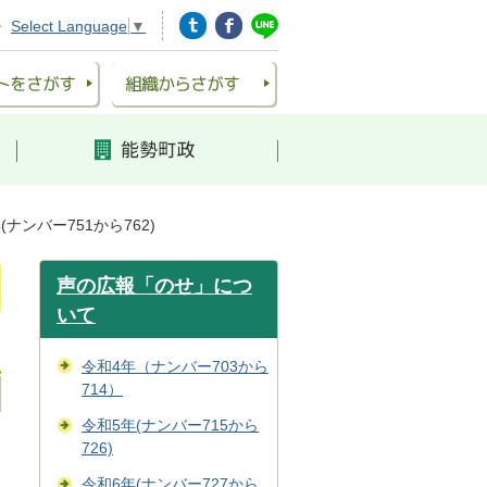
Select Language
▼
(ナンバー751から762)
声の広報「のせ」につ
いて
令和4年（ナンバー703から
714）
令和5年(ナンバー715から
726)
令和6年(ナンバー727から