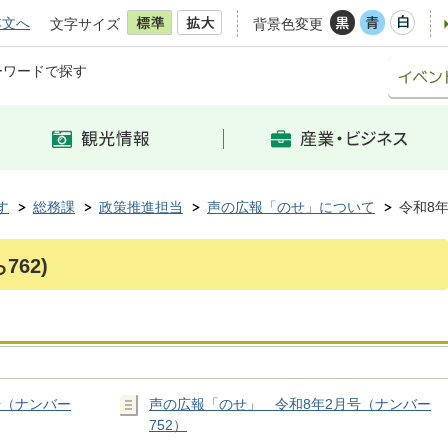
本文へ
文字サイズ
背景色変更
ーワードで探す
す
総務課
政策推進担当
声の広報「のせ」について
令和8年
762)
号（ナンバー
声の広報「のせ」 令和8年2月号（ナンバー
752）