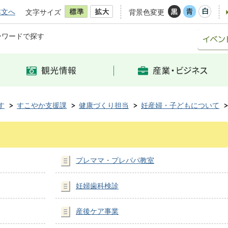
本文へ
文字サイズ
背景色変更
ーワードで探す
す
すこやか支援課
健康づくり担当
妊産婦・子どもについて
プレママ・プレパパ教室
妊婦歯科検診
産後ケア事業