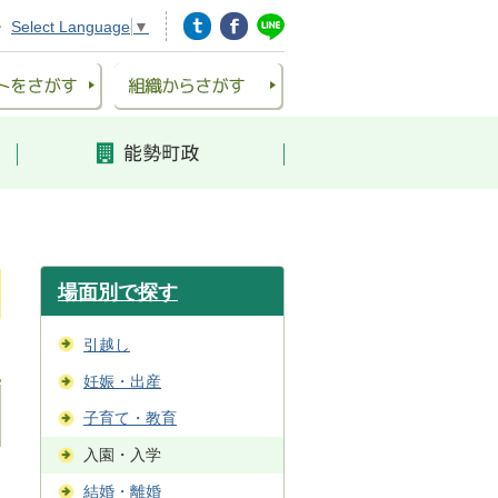
Select Language
▼
場面別で探す
引越し
妊娠・出産
子育て・教育
入園・入学
結婚・離婚