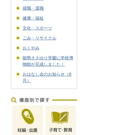
就職・退職
健康・福祉
文化・スポーツ
ごみ・リサイクル
おくやみ
能勢ささゆり学園に学校博
物館が完成しました！
おはなし会のお知らせ（8
月）