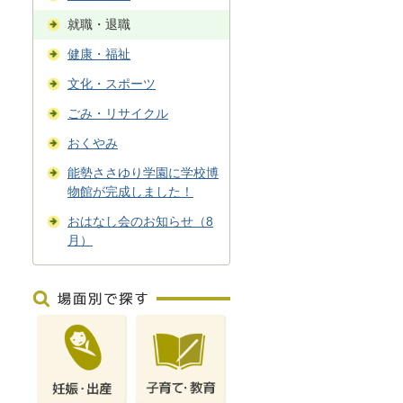
就職・退職
健康・福祉
文化・スポーツ
ごみ・リサイクル
おくやみ
能勢ささゆり学園に学校博
物館が完成しました！
おはなし会のお知らせ（8
月）