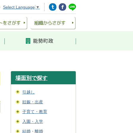
Select Language
▼
場面別で探す
引越し
妊娠・出産
子育て・教育
入園・入学
結婚・離婚