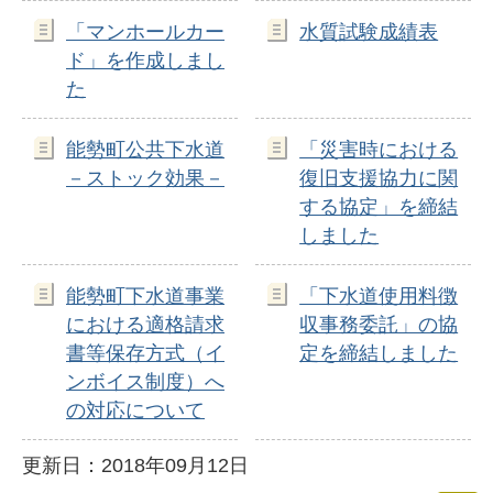
「マンホールカー
水質試験成績表
ド」を作成しまし
た
能勢町公共下水道
「災害時における
－ストック効果－
復旧支援協力に関
する協定」を締結
しました
能勢町下水道事業
「下水道使用料徴
における適格請求
収事務委託」の協
書等保存方式（イ
定を締結しました
ンボイス制度）へ
の対応について
更新日：2018年09月12日