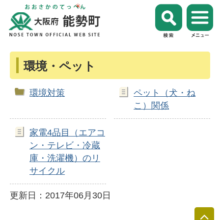
環境・ペット
環境対策
ペット（犬・ね
こ）関係
家電4品目（エアコ
ン・テレビ・冷蔵
庫・洗濯機）のリ
サイクル
更新日：2017年06月30日