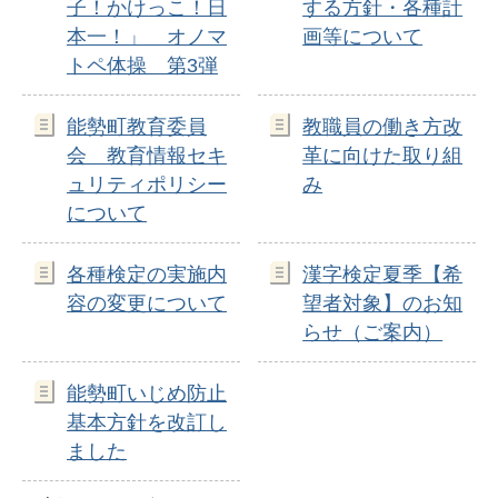
子！かけっこ！日
する方針・各種計
本一！」 オノマ
画等について
トペ体操 第3弾
能勢町教育委員
教職員の働き方改
会 教育情報セキ
革に向けた取り組
ュリティポリシー
み
について
各種検定の実施内
漢字検定夏季【希
容の変更について
望者対象】のお知
らせ（ご案内）
能勢町いじめ防止
基本方針を改訂し
ました