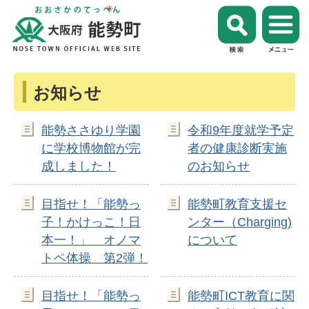
お知らせ
能勢ささゆり学園
令和9年度就学予定
に学校博物館が完
者の健康診断実施
成しました！
のお知らせ
目指せ！「能勢っ
能勢町教育支援セ
子！かけっこ！日
ンター（Charging)
本一！」 オノマ
について
トペ体操 第2弾！
目指せ！「能勢っ
能勢町ICT教育に関