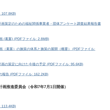
07.8KB)
祉計画策定のための福祉関係事業者・団体アンケート調査結果報告書
案) (PDFファイル: 2.8MB)
画（素案）の施策の体系と施策の展開（概要） (PDFファイル:
画の策定に向けた今後の予定 (PDFファイル: 95.6KB)
(PDFファイル: 162.2KB)
計画推進委員会（令和7年7月1日開催）
13.4KB)