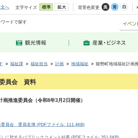
本文へ
文字サイズ
背景色変更
ーワードで探す
す
福祉課
福祉担当
計画
地域福祉
能勢町地域福祉計画
委員会 資料
計画推進委員会（令和8年3月2日開催）
会 委員名簿 (PDFファイル: 111.4KB)
対するパブリックコメント結果 (PDFファイル: 351.6KB)