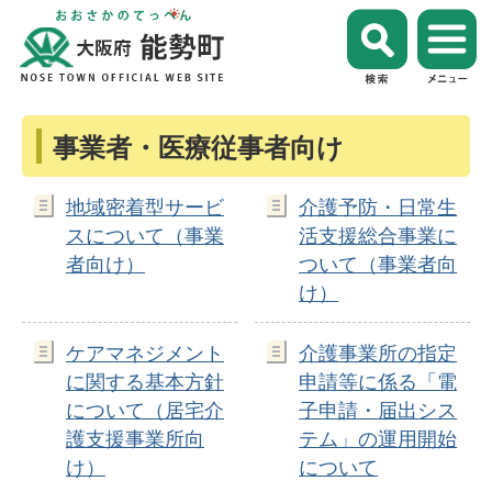
事業者・医療従事者向け
地域密着型サービ
介護予防・日常生
スについて（事業
活支援総合事業に
者向け）
ついて（事業者向
け）
ケアマネジメント
介護事業所の指定
に関する基本方針
申請等に係る「電
について（居宅介
子申請・届出シス
護支援事業所向
テム」の運用開始
け）
について