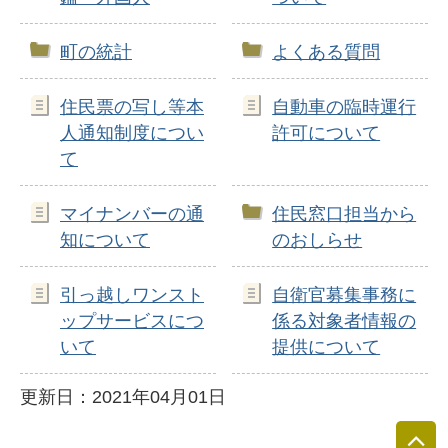
町の統計
よくある質問
住民票の写し等本
自動車の臨時運行
人通知制度につい
許可について
て
マイナンバーの通
住民窓口担当から
知について
のおしらせ
引っ越しワンスト
自衛官募集事務に
ップサービスにつ
係る対象者情報の
いて
提供について
更新日：2021年04月01日