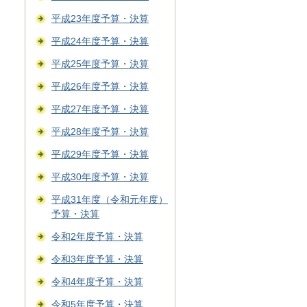
平成23年度予算・決算
平成24年度予算・決算
平成25年度予算・決算
平成26年度予算・決算
平成27年度予算・決算
平成28年度予算・決算
平成29年度予算・決算
平成30年度予算・決算
平成31年度（令和元年度）
予算・決算
令和2年度予算・決算
令和3年度予算・決算
令和4年度予算・決算
令和5年度予算・決算