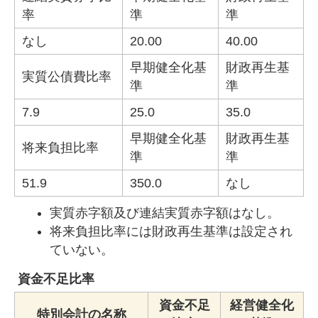
率
準
準
なし
20.00
40.00
早期健全化基
財政再生基
実質公債費比率
準
準
7.9
25.0
35.0
早期健全化基
財政再生基
将来負担比率
準
準
51.9
350.0
なし
実質赤字額及び連結実質赤字額はなし。
将来負担比率には財政再生基準は設定され
ていない。
資金不足比率
資金不足
経営健全化
特別会計の名称