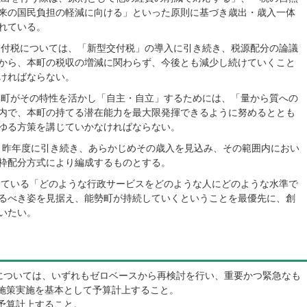
来の国民負担の軽減に向ける」といった原則に基づき歳出・歳入一体
れている。
付税については、「新型交付税」の導入に引き続き、税源配分の論議
から、本町の税収の増減に関わらず、今後とも減少し続けていくこと
ければならない。
町がその特性を活かし「自主・自立」するためには、「量から質への
内で、本町の持てる潜在能力を最大限発揮できるように努めるととも
ゆる方策を講じていかなければならない。
、昨年度に引き続き、あらかじめその歳入を見込み、その範囲内におい
枠配分方式により編成するものとする。
ている「どのような行政サービスをどのような人にどのような水準で
るべき姿を見据え、能勢町が持続していくということを最優先に、創
いたい。
)については、いずれもゼロベースから再検討を行い、重要かつ緊急なも
施策実施を基本として予算計上すること。
予算計上すること。