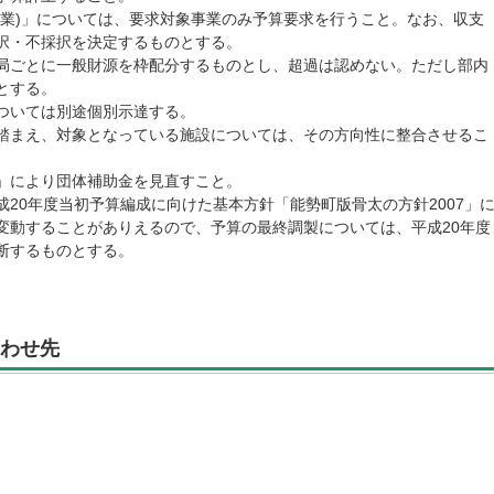
事業)」については、要求対象事業のみ予算要求を行うこと。なお、収支
択・不採択を決定するものとする。
局ごとに一般財源を枠配分するものとし、超過は認めない。ただし部内
とする。
ついては別途個別示達する。
踏まえ、対象となっている施設については、その方向性に整合させるこ
」により団体補助金を見直すこと。
20年度当初予算編成に向けた基本方針「能勢町版骨太の方針2007」
変動することがありえるので、予算の最終調製については、平成20年度
断するものとする。
わせ先