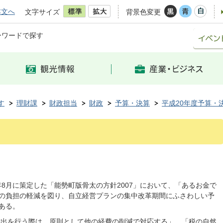
本文へ
文字サイズ
背景色変更
ーワードで探す
す
理財課
財政担当
財政
予算・決算
平成20年度予算・
8月に策定した「能勢町版骨太の方針2007」において、「あるお金で
の負担の軽減を図り、自立経営プランの集中改革期間にふさわしい予
ある。
出を行う際は、原則として他の経費の削減で対応する」、「税の自然