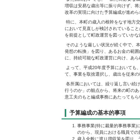
増収は安易な歳出等に振り向けず、将
改革の実現に向けた予算編成が進めら
特に、本町の歳入の根幹をなす地方交
において見直しが検討されていること
を前提として町政運営を図っていかな
そのような厳しい状況が続く中で、本
発想の転換」を図り、あるお金の範囲
に、持続可能な町政運営に向け、あら
よって、平成20年度予算においても
て、事業を取捨選択し、歳出を従来の
各所属においては、繰り返し言い続け
行うのか」の観点から、将来の町のあ
意工夫のもと編成事務にあたってもら
予算編成の基本的事項
事務事業(特に裁量的事務事業
のから、現員における職員での
歳入全般に渡り増収策を図り、