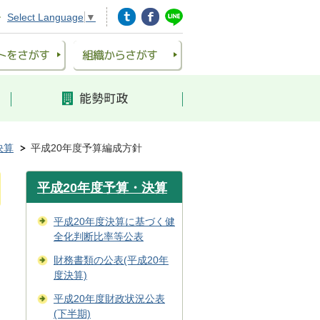
Select Language
▼
決算
平成20年度予算編成方針
平成20年度予算・決算
平成20年度決算に基づく健
全化判断比率等公表
財務書類の公表(平成20年
度決算)
平成20年度財政状況公表
(下半期)