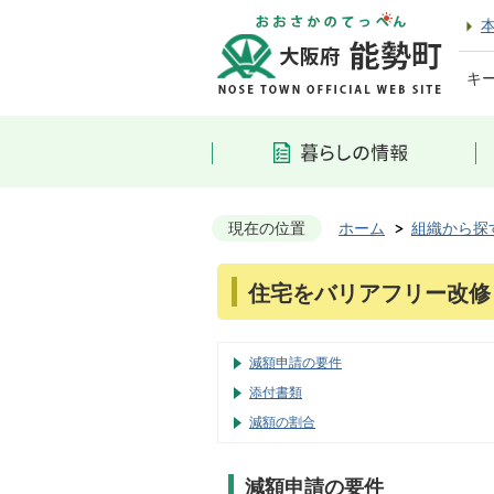
キ
現在の位置
ホーム
組織から探
住宅をバリアフリー改修
減額申請の要件
添付書類
減額の割合
減額申請の要件