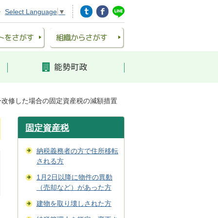
Select Language
▼
ー改修した場合の固定資産税の減額措置
固定資産税
納税義務者の方で住所移転
される方
1月2日以降に物件の異動
（売却など）があった方
建物を取り壊しされた方