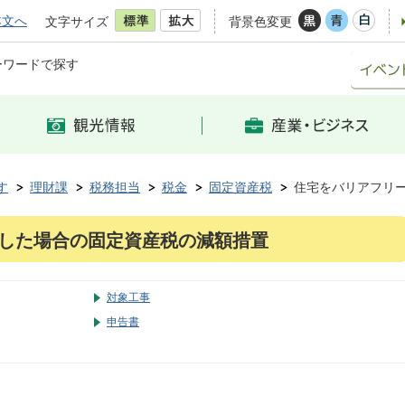
本文へ
文字サイズ
背景色変更
ーワードで探す
す
理財課
税務担当
税金
固定資産税
住宅をバリアフリ
した場合の固定資産税の減額措置
対象工事
申告書