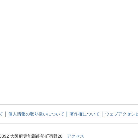
て
個人情報の取り扱いについて
著作権について
ウェブアクセシ
てっぺん 能勢町 NOSE TOWN OFFICIAL WEB SITE
-0392 大阪府豊能郡能勢町宿野28
アクセス