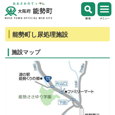
能勢町し尿処理施設
施設マップ