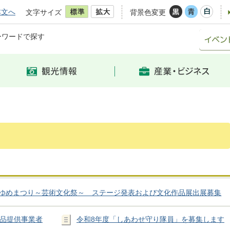
本文へ
文字サイズ
背景色変更
ーワードで探す
ゆめまつり～芸術文化祭～ ステージ発表および文化作品展出展募集
品提供事業者
令和8年度「しあわせ守り隊員」を募集します