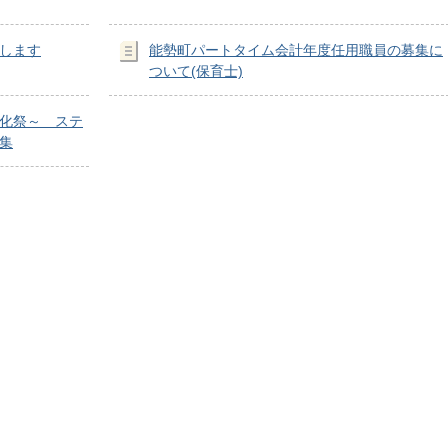
します
能勢町パートタイム会計年度任用職員の募集に
ついて(保育士)
化祭～ ステ
集