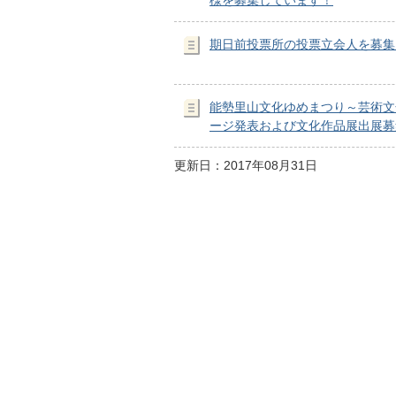
期日前投票所の投票立会人を募集
能勢里山文化ゆめまつり～芸術文
ージ発表および文化作品展出展募
更新日：2017年08月31日