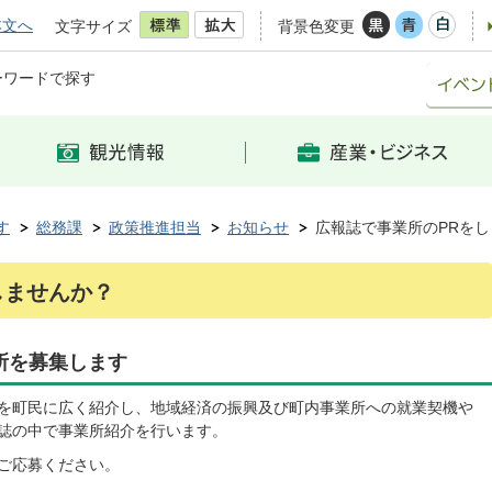
本文へ
文字サイズ
背景色変更
ーワードで探す
す
総務課
政策推進担当
お知らせ
広報誌で事業所のPRを
しませんか？
所を募集します
を町民に広く紹介し、地域経済の振興及び町内事業所への就業契機や
誌の中で事業所紹介を行います。
ご応募ください。