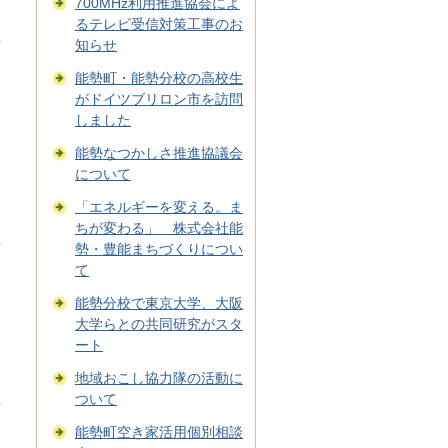
700MHz利用推進協会によ
るテレビ受信対策工事のお
知らせ
能勢町・能勢分校の高校生
がドイツブリロン市を訪問
しました
能勢なつかしさ推進協議会
について
「エネルギーを変える。ま
ちが変わる」 株式会社能
勢・豊能まちづくりについ
て
能勢分校で東京大学、大阪
大学らとの共同研究がスタ
ート
地域おこし協力隊の活動に
ついて
能勢町空き家活用個別相談