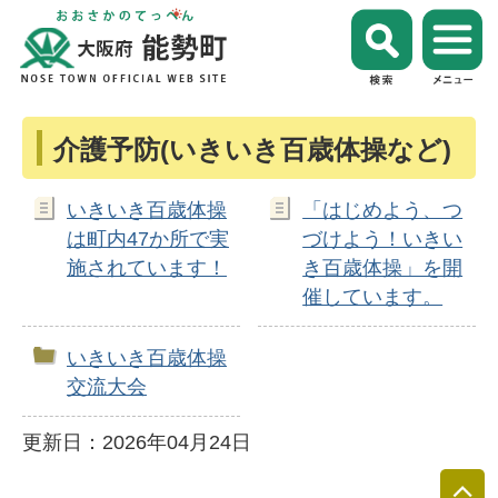
介護予防(いきいき百歳体操など)
いきいき百歳体操
「はじめよう、つ
は町内47か所で実
づけよう！いきい
施されています！
き百歳体操」を開
催しています。
いきいき百歳体操
交流大会
更新日：2026年04月24日