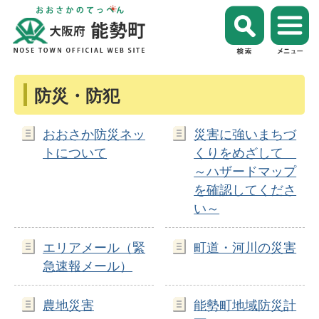
防災・防犯
おおさか防災ネッ
災害に強いまちづ
トについて
くりをめざして
～ハザードマップ
を確認してくださ
い～
エリアメール（緊
町道・河川の災害
急速報メール）
農地災害
能勢町地域防災計