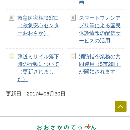
画
救急医療相談窓口
スマートフォンア
（救急安心センタ
プリ等による国民
ーおおさか）
保護情報の配信サ
ービスの活用
弾道ミサイル落下
消防指令業務の共
時の行動について
同運用（5市2町）
（更新されまし
が開始されます
た）
更新日：2017年06月30日
おおさかのて