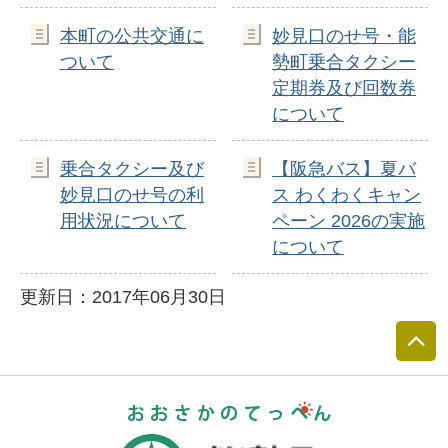
本町の公共交通に
妙見口のせ号・能
ついて
勢町乗合タクシー
定期券及び回数券
について
乗合タクシー及び
【阪急バス】夏バ
妙見口のせ号の利
ス わくわくキャン
用状況について
ペーン 2026の実施
について
更新日：2017年06月30日
おおさかのて