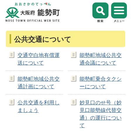
公共交通について
交通空白地有償運
能勢町地域公共交
送について
通会議について
能勢町地域公共交
能勢町乗合タクシ
通計画について
ーについて
公共交通を利用し
妙見口のせ号（妙
ましょう
見口能勢線代替交
通）の運行につい
て